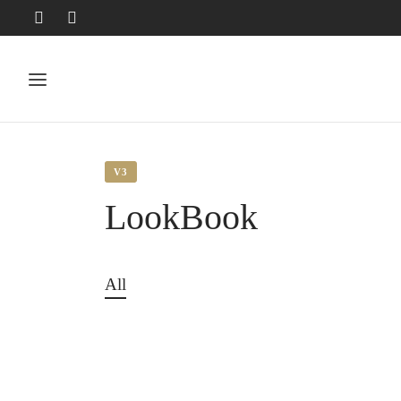
V3
LookBook
All