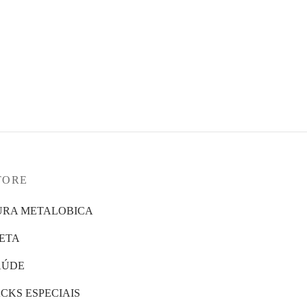
TORE
URA METALOBICA
IETA
AÚDE
CKS ESPECIAIS