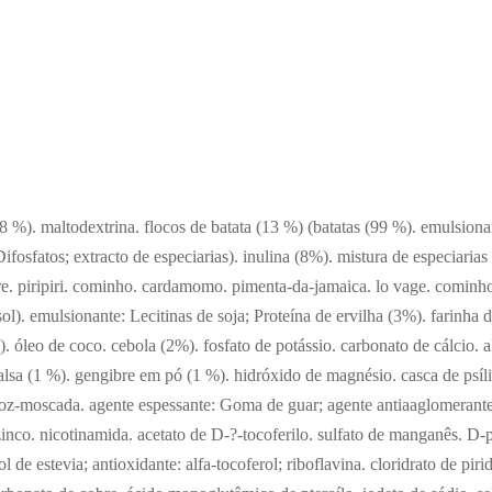
28 %). maltodextrina. flocos de batata (13 %) (batatas (99 %). emulsiona
Difosfatos; extracto de especiarias). inulina (8%). mistura de especiarias
e. piripiri. cominho. cardamomo. pimenta-da-jamaica. lo vage. cominho
ssol). emulsionante: Lecitinas de soja; Proteína de ervilha (3%). farinha 
. óleo de coco. cebola (2%). fosfato de potássio. carbonato de cálcio. 
 salsa (1 %). gengibre em pó (1 %). hidróxido de magnésio. casca de psí
oz-moscada. agente espessante: Goma de guar; agente antiaaglomerante:
 zinco. nicotinamida. acetato de D-?-tocoferilo. sulfato de manganês. D-
ol de estevia; antioxidante: alfa-tocoferol; riboflavina. cloridrato de pi