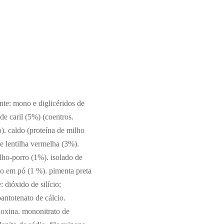
nte: mono e diglicéridos de
 de caril (5%) (coentros.
). caldo (proteína de milho
de lentilha vermelha (3%).
alho-porro (1%). isolado de
lio em pó (1 %). pimenta preta
 dióxido de silício;
pantotenato de cálcio.
ridoxina. mononitrato de