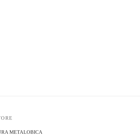
Figuactive Batido Smooth Cocoa
Pêssego
51,49
€
Ver opções
TORE
URA METALOBICA