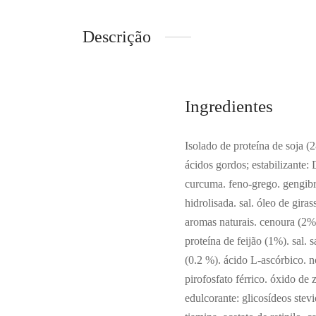
Descrição
Ingredientes
Isolado de proteína de soja (
ácidos gordos; estabilizante: 
curcuma. feno-grego. gengibr
hidrolisada. sal. óleo de gira
aromas naturais. cenoura (2%)
proteína de feijão (1%). sal.
(0.2 %). ácido L-ascórbico. n
pirofosfato férrico. óxido de
edulcorante: glicosídeos stevi