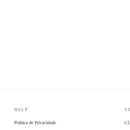
tive Batido Lovely Coffee
Aloe Vera Gel Bebível Sabor a 
€
40,49
€
ções
Ver opções
HELP
S
Politica de Privacidade
C