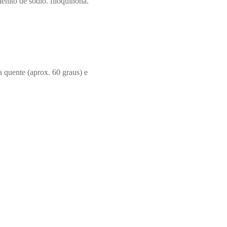
lenito de sódio. filoquinona.
 quente (aprox. 60 graus) e