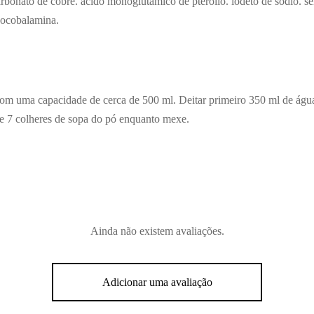
carbonato de cobre. ácido monoglutâmico de pteroílo. iodeto de sódio. se
anocobalamina.
com uma capacidade de cerca de 500 ml. Deitar primeiro 350 ml de água
e 7 colheres de sopa do pó enquanto mexe.
Ainda não existem avaliações.
Adicionar uma avaliação