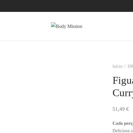
Início
/
DI
Figu
Curr
51,49
€
Cada porç
Deliciosa 