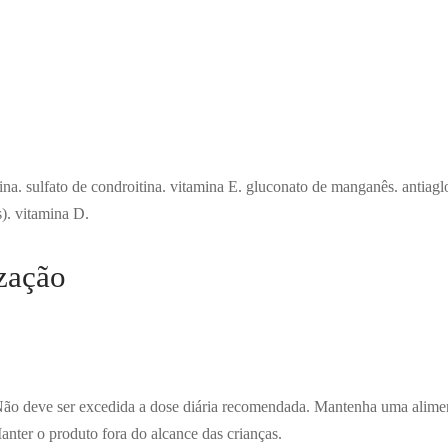
ina. sulfato de condroitina. vitamina E. gluconato de manganês. antiag
). vitamina D.
zação
Não deve ser excedida a dose diária recomendada. Mantenha uma alimen
anter o produto fora do alcance das crianças.