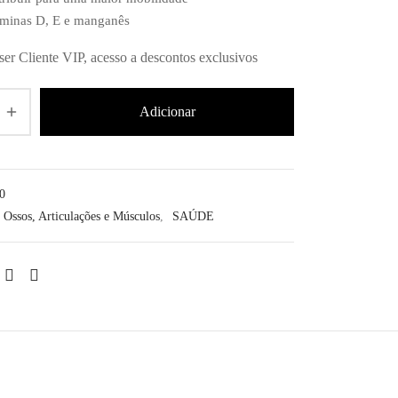
aminas D, E e manganês
ser Cliente VIP, acesso a descontos exclusivos
Adicionar
0
Ossos, Articulações e Músculos
,
SAÚDE