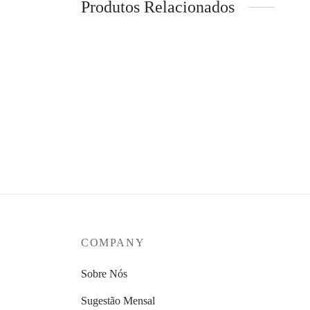
Produtos Relacionados
Cistus Incanus Cápsulas
Set Tri
48,39
€
Intense
Ver opções
124,4
Ver op
COMPANY
Sobre Nós
Sugestão Mensal