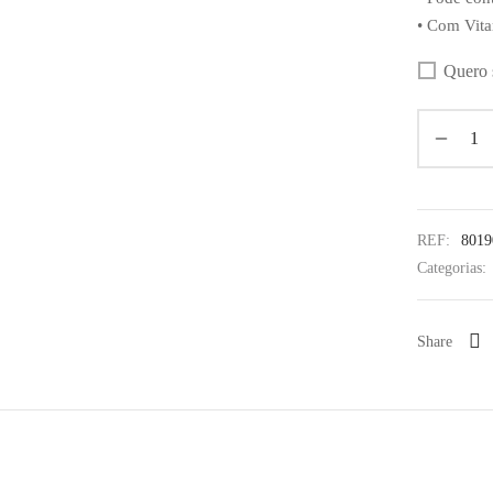
• Com Vit
Quero 
REF:
8019
Categorias:
Share