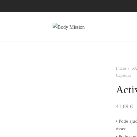
Início
/
S
Cápsulas
Acti
41,89
€
• Pode ajud
ósseo
• Pode con