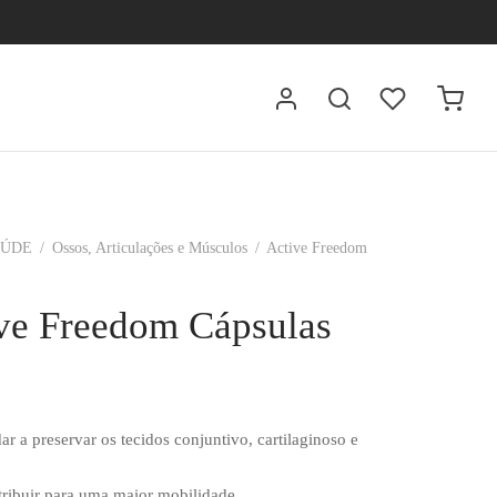
AÚDE
/
Ossos, Articulações e Músculos
/
Active Freedom
ve Freedom Cápsulas
ar a preservar os tecidos conjuntivo, cartilaginoso e
tribuir para uma maior mobilidade