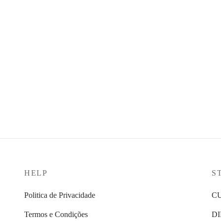
Colostro Cápsulas
plo Aloe Vera Gel Bebível
68,29
€
 Sivera
Ver opções
9
€
ções
HELP
S
Politica de Privacidade
C
Termos e Condições
D