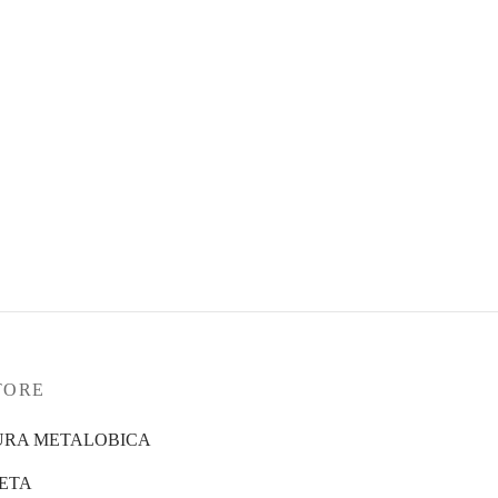
Set Triplo Aloe Vera Gel Bebível
Immune Plus
124,49
€
Ver opções
TORE
URA METALOBICA
IETA